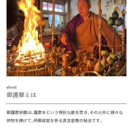
about
御護摩とは
御護摩祈願は、護摩木という特別な薪を焚き、その火中に様々な
供物を捧げて、所願成就を祈る真言密教の秘法です。